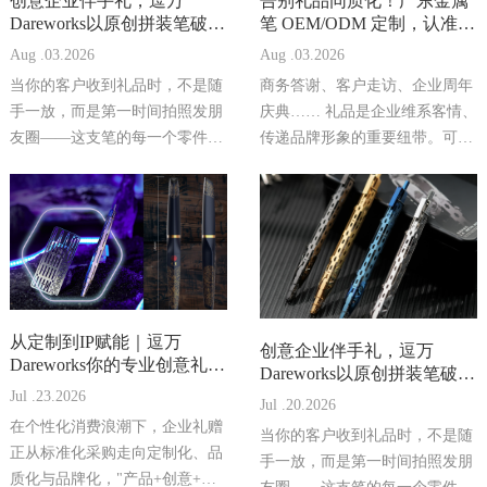
创意企业伴手礼，逗万
告别礼品同质化！广东金属
Dareworks以原创拼装笔破局
笔 OEM/ODM 定制，认准逗
礼品创意困局
万 Dareworks
Aug .03.2026
Aug .03.2026
当你的客户收到礼品时，不是随
商务答谢、客户走访、企业周年
手一放，而是第一时间拍照发朋
庆典…… 礼品是企业维系客情、
友圈——这支笔的每一个零件都
传递品牌形象的重要纽带。可如
由他亲手拼装，从2D平面到3D
今礼品市场同质化严重，企业选
立体，拼装的过程本身就是一次
品定制常常左右为难。保温杯、
沉浸式的品牌互动体
普通文创等大众礼品
从定制到IP赋能｜逗万
创意企业伴手礼，逗万
Dareworks你的专业创意礼品
Dareworks以原创拼装笔破局
定制服务商
礼品创意困局
Jul .23.2026
Jul .20.2026
在个性化消费浪潮下，企业礼赠
当你的客户收到礼品时，不是随
正从标准化采购走向定制化、品
手一放，而是第一时间拍照发朋
质化与品牌化，"产品+创意+交