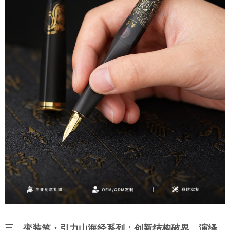
三、变装笔・引力山海经系列：创新结构破界，演绎