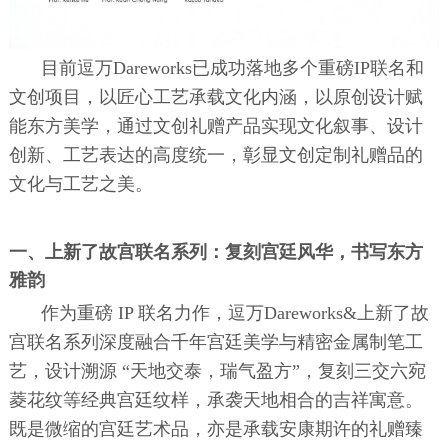
目前逗万Dareworks已成功落地多个重磅IP联名和
文创项目，以匠心工艺承载文化内涵，以原创设计赋
能东方美学，通过文创礼赠产品实现文化叙事、设计
创新、工艺表达的高度统一，彰显文创定制礼赠品的
文化与工艺之美。
一、上新了故宫联名系列：复刻宫廷风华，书写东方
雅韵
作为重磅 IP 联名力作，逗万Dareworks&上新了故
宫联名系列深度融合千年宫廷美学与精密金属制笔工
艺，设计溯源 “天地交泰，瑞气盈方”，复刻三交六宛
菱花纹等经典宫廷纹样，承袭天地相合的吉祥寓意。
既是微缩的宫廷艺术品，亦是承载安康期许的礼赠臻