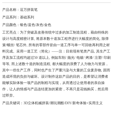
产品名称：逗万拼装笔
产品系列：基础系列
产品颜色：银色/蓝色/灰色/金色
工艺亮点：为了突破及改善传统中过多的加工制造流程，藉由特殊的
设计与高度精密计算, 将原本数十道加工程序进行大幅度的简化, 除弹
簧/螺丝/ 笔芯外, 所有的零部件皆由一道工序与单一可回收再利用之材
料完成。采用一道工艺（简化）——注：目前现有笔类产品, 其生产工
序及加工流程均超过50 道以上, 例如车削/ 抛光/ 电镀/ 烤漆/ 注塑/ 印刷
等等, 而上述数十道的制造流程, 都大幅度的浪费了人力物力与资源，
其中一些生产工序，同时也产生了严重污染与大量的工业废弃物, 因而
造成环境的负担与破坏。设计制作这款产品的目的，是希望让消费者
能够实际体验一项产品的制程与实现，从而透过让使用者的亲自操
作，让人的情感与产品连结更加的紧密，不再只是花钱购买，然后用
过即弃。
产品关键词：3D立体机械拼装/潮玩潮酷/DIY/新奇体验+实用主义