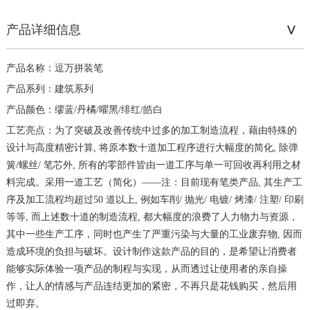
产品详细信息
产品名称：逗万拼装笔
产品系列：建筑系列
产品颜色：缪蓝/丹橘/曜黑/绯红/皓白
工艺亮点：为了突破及改善传统中过多的加工制造流程，藉由特殊的
设计与高度精密计算, 将原本数十道加工程序进行大幅度的简化, 除弹
簧/螺丝/ 笔芯外, 所有的零部件皆由一道工序与单一可回收再利用之材
料完成。采用一道工艺（简化）——注：目前现有笔类产品, 其生产工
序及加工流程均超过50 道以上, 例如车削/ 抛光/ 电镀/ 烤漆/ 注塑/ 印刷
等等, 而上述数十道的制造流程, 都大幅度的浪费了人力物力与资源，
其中一些生产工序，同时也产生了严重污染与大量的工业废弃物, 因而
造成环境的负担与破坏。设计制作这款产品的目的，是希望让消费者
能够实际体验一项产品的制程与实现，从而透过让使用者的亲自操
作，让人的情感与产品连结更加的紧密，不再只是花钱购买，然后用
过即弃。