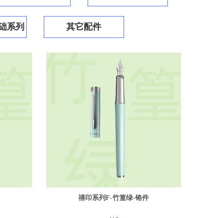
基础系列
其它配件
禧印系列F-竹篁绿-铬件