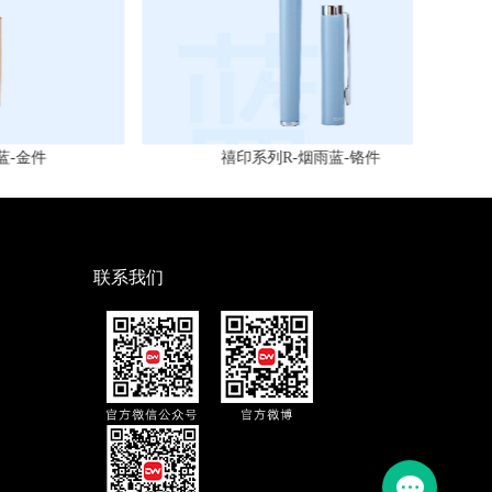
件
禧印系列R-烟雨蓝-铬件
联系我们