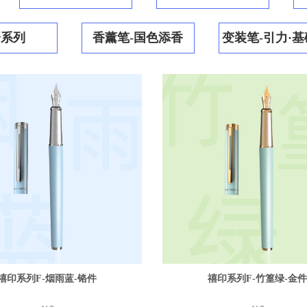
一系列
香薰笔-国色添香
变装笔-引力·
禧印系列F-烟雨蓝-铬件
禧印系列F-竹篁绿-金件