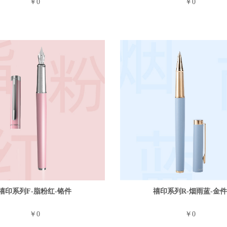
￥0
￥0
禧印系列F-脂粉红-铬件
禧印系列R-烟雨蓝-金
￥0
￥0