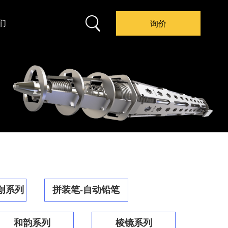
们
询价
创系列
拼装笔-自动铅笔
和韵系列
棱镜系列